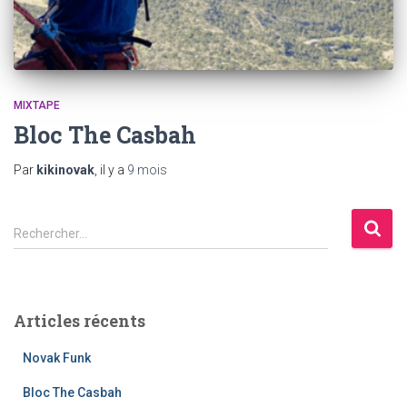
MIXTAPE
Bloc The Casbah
Par
kikinovak
, il y a
9 mois
R
Rechercher…
e
c
h
e
Articles récents
r
c
Novak Funk
h
e
Bloc The Casbah
r