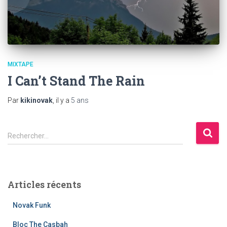
MIXTAPE
I Can’t Stand The Rain
Par
kikinovak
, il y a
5 ans
R
Rechercher…
e
c
h
e
Articles récents
r
c
Novak Funk
h
e
Bloc The Casbah