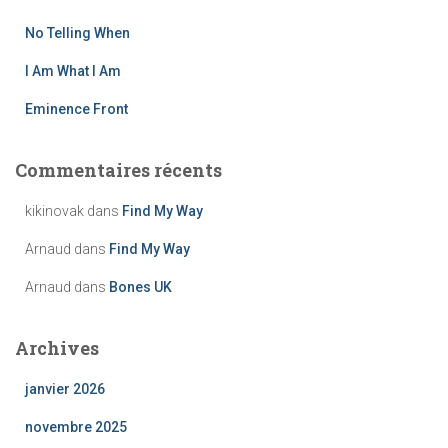
r
No Telling When
:
I Am What I Am
Eminence Front
Commentaires récents
kikinovak
dans
Find My Way
Arnaud
dans
Find My Way
Arnaud
dans
Bones UK
Archives
janvier 2026
novembre 2025