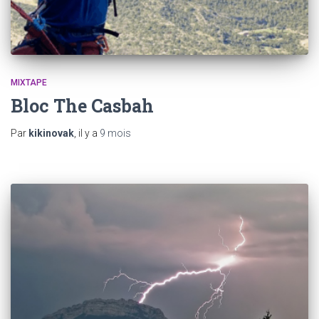
MIXTAPE
Bloc The Casbah
Par
kikinovak
, il y a
9 mois