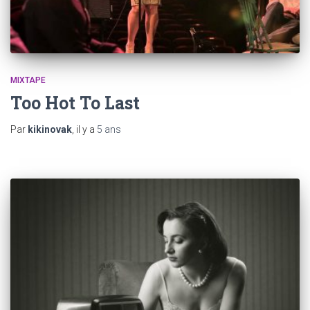
MIXTAPE
Too Hot To Last
Par
kikinovak
, il y a
5 ans