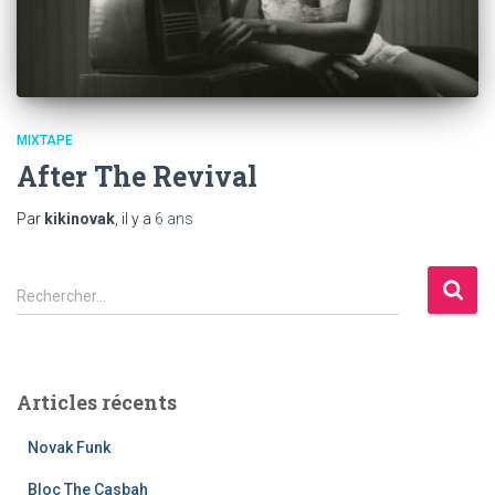
MIXTAPE
After The Revival
Par
kikinovak
, il y a
6 ans
R
Rechercher…
e
c
h
e
Articles récents
r
c
Novak Funk
h
e
Bloc The Casbah