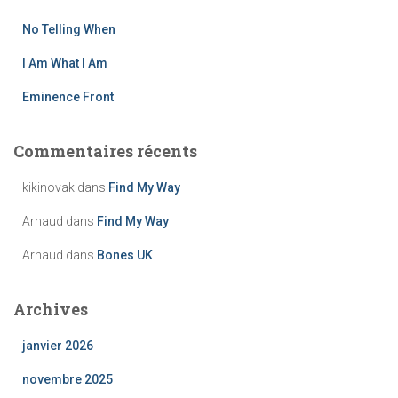
r
No Telling When
:
I Am What I Am
Eminence Front
Commentaires récents
kikinovak
dans
Find My Way
Arnaud
dans
Find My Way
Arnaud
dans
Bones UK
Archives
janvier 2026
novembre 2025