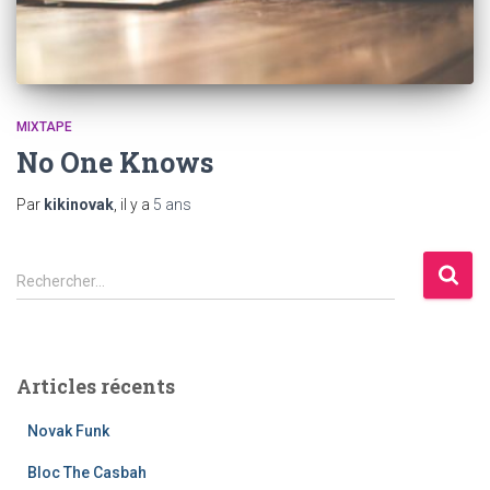
MIXTAPE
No One Knows
Par
kikinovak
, il y a
5 ans
R
Rechercher…
e
c
h
e
Articles récents
r
c
Novak Funk
h
e
Bloc The Casbah
r