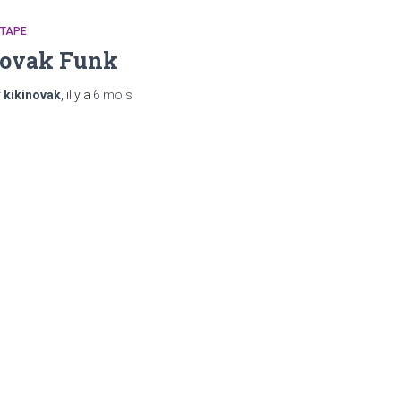
XTAPE
ovak Funk
r
kikinovak
, il y a
6 mois