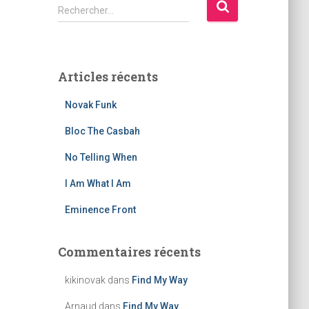
R
Rechercher…
e
c
h
e
Articles récents
r
c
Novak Funk
h
e
Bloc The Casbah
r
No Telling When
:
I Am What I Am
Eminence Front
Commentaires récents
kikinovak
dans
Find My Way
Arnaud
dans
Find My Way