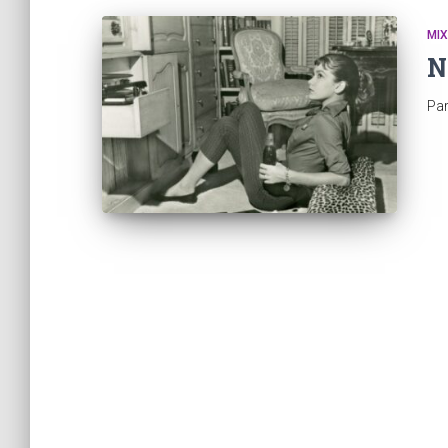
MI
N
Pa