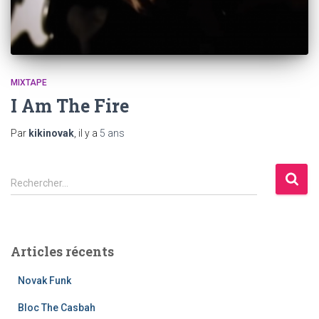
MIXTAPE
I Am The Fire
Par
kikinovak
, il y a
5 ans
R
Rechercher…
e
c
h
e
Articles récents
r
c
Novak Funk
h
e
Bloc The Casbah
r